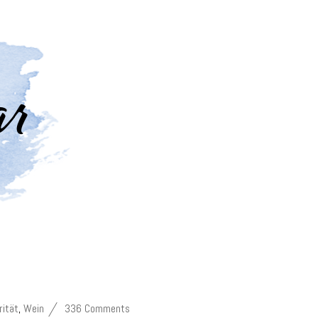
rität
,
Wein
336 Comments