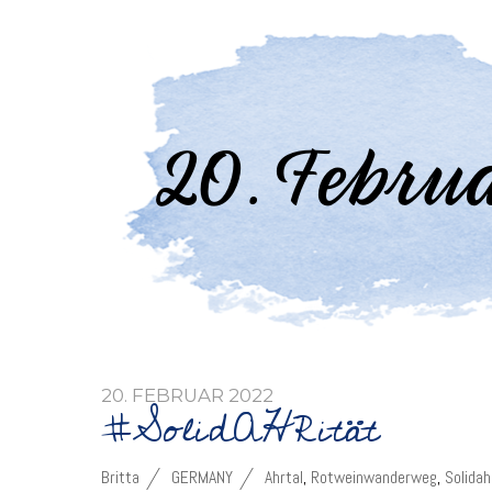
20. FEBRUAR 2022
#SolidAHRität
Britta
GERMANY
Ahrtal
,
Rotweinwanderweg
,
Solidah