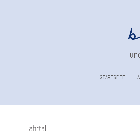
b
und
STARTSEITE
A
ahrtal