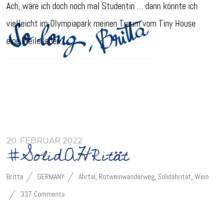
Ach, wäre ich doch noch mal Studentin … dann könnte ich
vielleicht im Olympiapark meinen Traum vom Tiny House
eine Weile leben.
20. FEBRUAR 2022
#SolidAHRität
Britta
GERMANY
Ahrtal
,
Rotweinwanderweg
,
Solidahrität
,
Wein
337 Comments