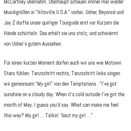
McCartney übernahm. Überhaupt schauen immer mal wieder
Musikgrößen in “Hitsville U.S.A.” vorbei. Usher, Beyoncé und
Jay Z durfte unser quirliger Tourguide erst vor Kurzem die
Hände schütteln. Das erhält sie uns stolz, und schwärmt
von Usher’s gutem Aussehen.
Für einen kurzen Moment dürfen auch wir uns wie Motown
Stars fühlen. Tanzschritt rechts, Tanzschritt links singen
wir gemeinsam “My girl” von den Temptations . “I’ve got
sunshine on a cloudy day. When it’s cold outside I’ve got the
month of May. I guess you’d say. What can make me feel
this way? My girl … Talkin’ ’bout my girl …”