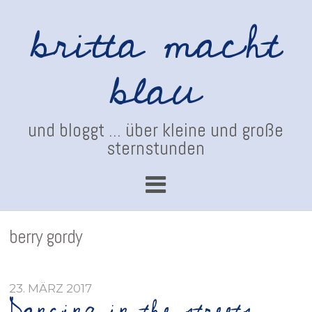
britta macht
blau
und bloggt ... über kleine und große
sternstunden
berry gordy
23. MÄRZ 2017
Dancing in the streets