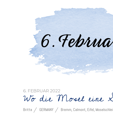
6. FEBRUAR 2022
Wo die Mosel eine S
Britta
GERMANY
Bremm
,
Calmont
,
Eifel
,
Moselschlei