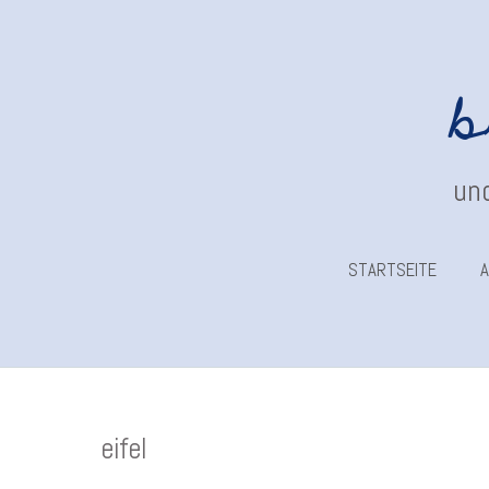
b
und
STARTSEITE
A
eifel