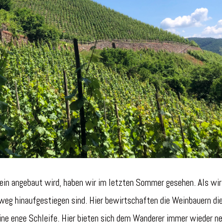
in angebaut wird, haben wir im letzten Sommer gesehen. Als wir
g hinaufgestiegen sind. Hier bewirtschaften die Weinbauern di
eine enge Schleife. Hier bieten sich dem Wanderer immer wieder n