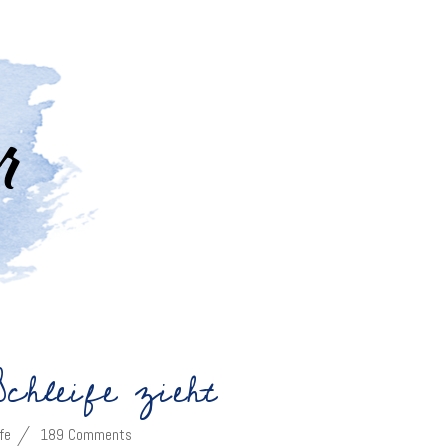
chleife zieht
fe
189 Comments