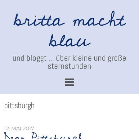
britta macht
blau
und bloggt ... über kleine und große
sternstunden
pittsburgh
12. MAI 2017
Dear Pittsburgh, …