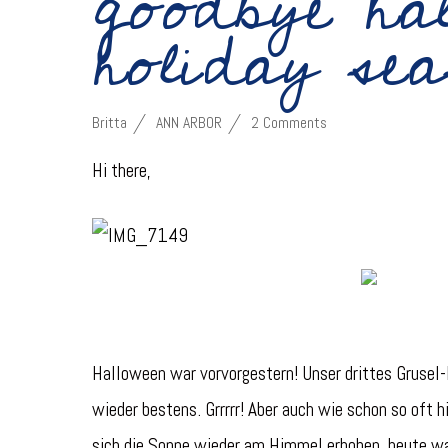
goodbye hal
holiday sea
Britta
ANN ARBOR
2 Comments
Hi there,
Halloween war vorvorgestern! Unser drittes Grusel-
wieder bestens. Grrrrr! Aber auch wie schon so oft h
sich die Sonne wieder am Himmel erhoben, heute wa