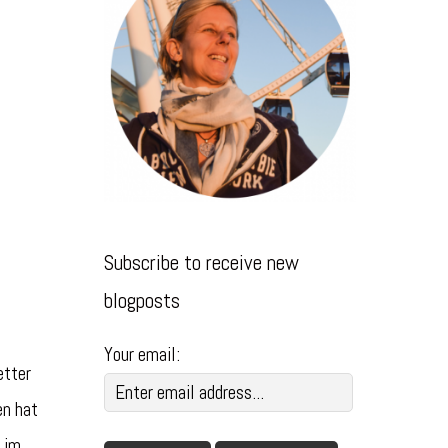
Subscribe to receive new
blogposts
Your email:
etter
en hat
 im