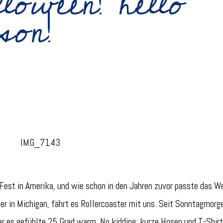
loween! hello
son!
Fest in Amerika, und wie schon in den Jahren zuvor passte das W
ier in Michigan, fährt es Rollercoaster mit uns. Seit Sonntagmorg
r es gefühlte 25 Grad warm. No kidding: kurze Hosen und T-Shirt