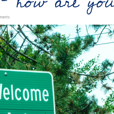
– how are yo
ments