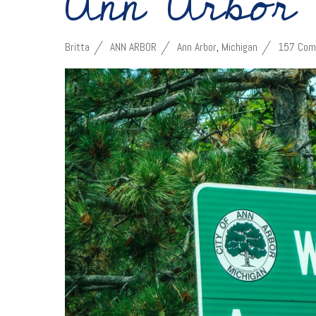
Ann Arbor 
Britta
ANN ARBOR
Ann Arbor
,
Michigan
157 Com