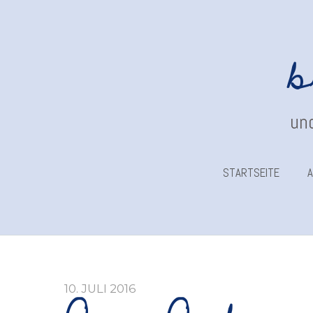
b
und
STARTSEITE
A
10. JULI 2016