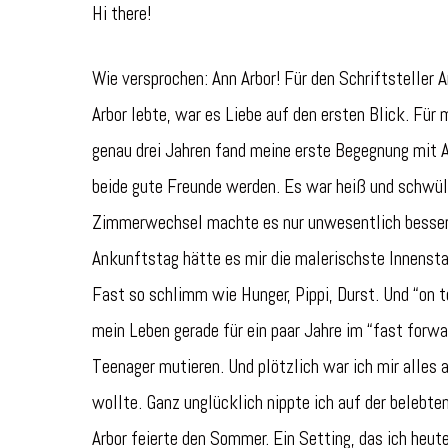
Hi there!
Wie versprochen: Ann Arbor! Für den Schriftsteller Ar
Arbor lebte, war es Liebe auf den ersten Blick. Für
genau drei Jahren fand meine erste Begegnung mit A
beide gute Freunde werden. Es war heiß und schwül.
Zimmerwechsel machte es nur unwesentlich besser. 
Ankunftstag hätte es mir die malerischste Innenst
Fast so schlimm wie Hunger, Pippi, Durst. Und “on t
mein Leben gerade für ein paar Jahre im “fast forw
Teenager mutieren. Und plötzlich war ich mir alles 
wollte. Ganz unglücklich nippte ich auf der beleb
Arbor feierte den Sommer. Ein Setting, das ich heut