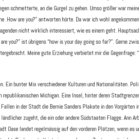
gegen schmetterte, an die Gurgel zu gehen. Umso größer war mein
Fine. How are you?” antworten hörte. Da war ich wohl angekommen
agenden nicht wirklich interessiert, wie es einem geht. Hauptsa
are you?” ist übrigens “how is your day going so far?”. Gerne zwi
tergebracht. Meine gute Erziehung verbietet mir die Gegenfrage:
en. Ein bunter Mix verschiedener Kulturen und Nationalitäten. Poli
m republikanischen Michigan. Eine Insel, hinter deren Stadtgrenze
 Fallen in der Stadt die Bernie Sanders Plakate in den Vorgärten i
ländlicher zugeht, die ein oder andere Südstaaten Flagge. Ann Arb
nstadt Oase landet regelmässig auf den vorderen Plätzen, wenn es 