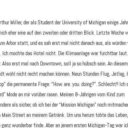
thur Miller, der als Student der University of Michigan einige Jah
 mich eher eine auf den zweiten oder dritten Blick. Letzte Woche v
nn Arbor statt, und es sah erst mal nicht danach aus, als würden 
 Ich mochte das Hotel nicht. Die Klimaanlage war furchtbar laut.
Also erst mal nach Downtown, soll ja so hübsch sein. An diesem
adt wohl nicht recht machen können. Neun Stunden Flug, Jetlag, 
op” die permanente Frage: “How. are. you. doing?”. Schlecht!! Ich 
ard” Mode an mir vorüber rasen. Meinen 8-Jährigen vom Kind zum
andere als sicher, ob ich bei der “Mission Michigan” noch mitmache
ten Main Street an meinem Getränk. Um uns herum tobte das Leben
e ganz wunderbar finde. Aber an jenem ersten Michigan-Tag war ic