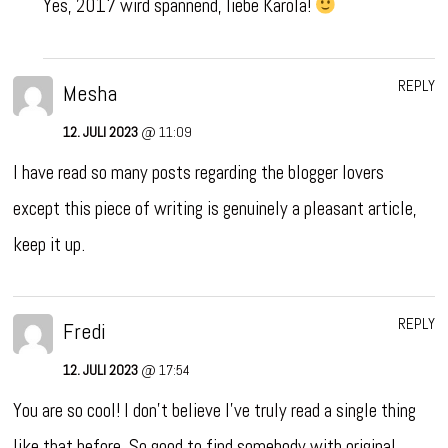
Yes, 2017 wird spannend, liebe Karola!
REPLY
Mesha
12. JULI 2023
@ 11:09
I have read so many posts regarding the blogger lovers
except this piece of writing is genuinely a pleasant article,
keep it up.
REPLY
Fredi
12. JULI 2023
@ 17:54
You are so cool! I don’t believe I’ve truly read a single thing
like that before. So good to find somebody with original