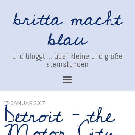
britta macht
blau
und bloggt ... über kleine und große
sternstunden
Detroit – the
13. JANUAR 2017
Motor City