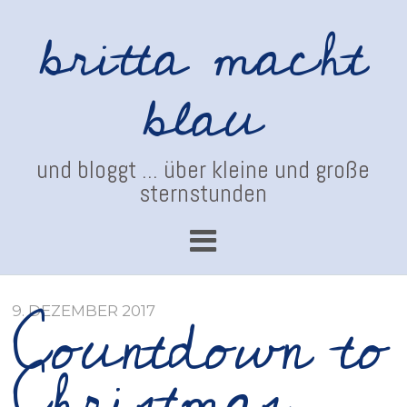
britta macht
blau
und bloggt ... über kleine und große
sternstunden
Countdown to
9. DEZEMBER 2017
Christmas …