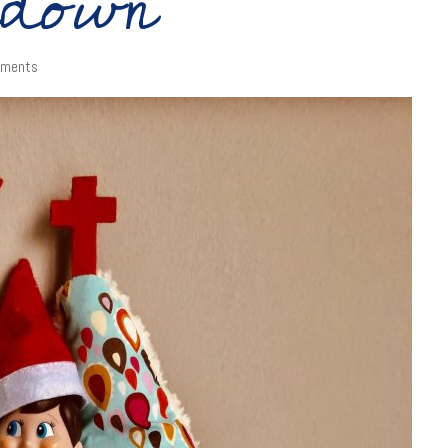
tdown
ments