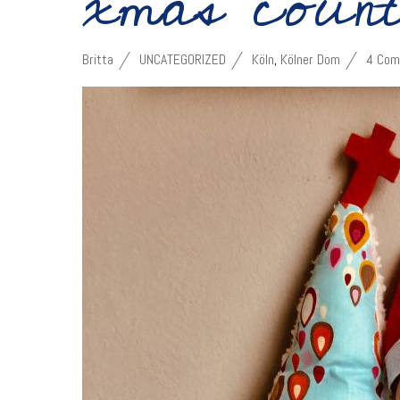
xmas coun
Britta
UNCATEGORIZED
Köln
,
Kölner Dom
4 Com