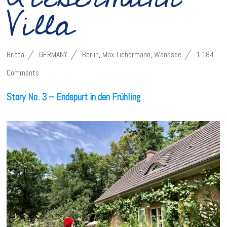
Villa
Britta
GERMANY
Berlin
,
Max Liebermann
,
Wannsee
1.184
Comments
Story No. 3 – Endspurt in den Frühling