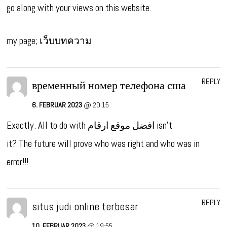
go along with your views on this website.
my page;
เว็บบทความ
REPLY
временный номер телефона сша
6. FEBRUAR 2023
@ 20:15
Exactly. All to do with افضل موقع ارقام isn’t
it? The future will prove who was right and who was in
error!!!
REPLY
situs judi online terbesar
10. FEBRUAR 2023
@ 19:55