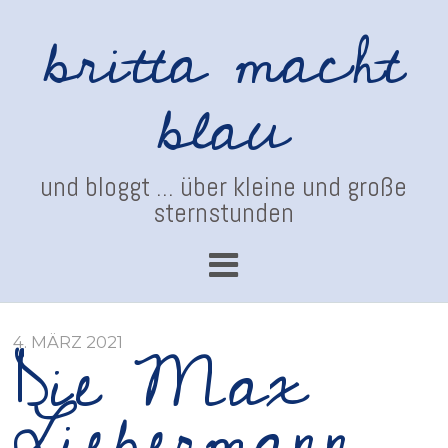
britta macht
blau
und bloggt ... über kleine und große
sternstunden
Die Max
4. MÄRZ 2021
Liebermann