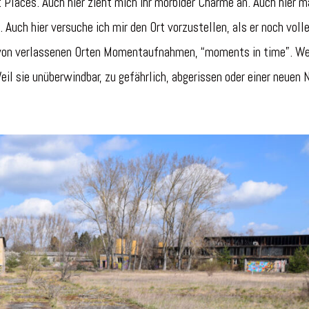
Places. Auch hier zieht mich ihr morbider Charme an. Auch hier m
Auch hier versuche ich mir den Ort vorzustellen, als er noch voll
e von verlassenen Orten Momentaufnahmen, “moments in time”. We
eil sie unüberwindbar, zu gefährlich, abgerissen oder einer neuen