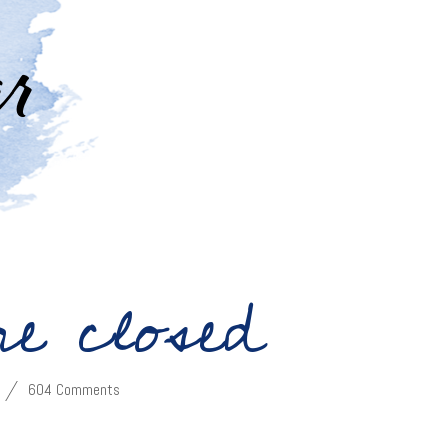
re closed
604 Comments