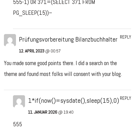
555-1) OR 371=(SELECT 371 FROM
PG_SLEEP(15))–
REPLY
Prüfungsvorbereitung Bilanzbuchhalter
12. APRIL 2023
@ 00:57
You made some good points there. I did a search on the
theme and found most folks will consent with your blog.
REPLY
1*if(now()=sysdate(),sleep(15),0)
11. JANUAR 2026
@ 19:40
555