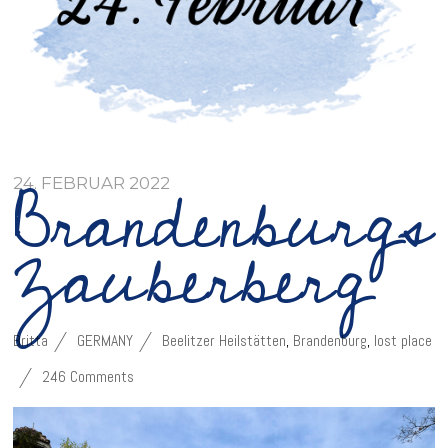
Brandenburgs
24. FEBRUAR 2022
Zauberberg
Britta
GERMANY
Beelitzer Heilstätten
,
Brandenburg
,
lost place
246 Comments