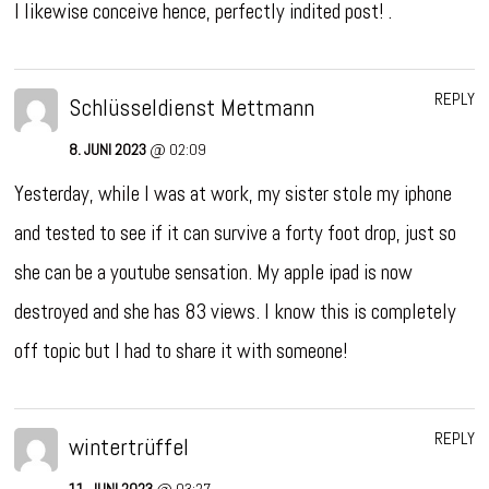
I likewise conceive hence, perfectly indited post! .
REPLY
Schlüsseldienst Mettmann
8. JUNI 2023
@ 02:09
Yesterday, while I was at work, my sister stole my iphone
and tested to see if it can survive a forty foot drop, just so
she can be a youtube sensation. My apple ipad is now
destroyed and she has 83 views. I know this is completely
off topic but I had to share it with someone!
REPLY
wintertrüffel
11. JUNI 2023
@ 03:27