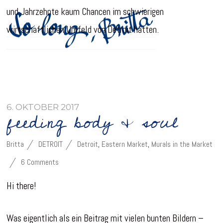
und Jahrzehnte kaum Chancen im schwierigen
wirtschaftlichen Umfeld von Detroit hatten.
6. OKTOBER 2017
feeding body & soul
Britta
DETROIT
Detroit
,
Eastern Market
,
Murals in the Market
6 Comments
Hi there!
Was eigentlich als ein Beitrag mit vielen bunten Bildern –