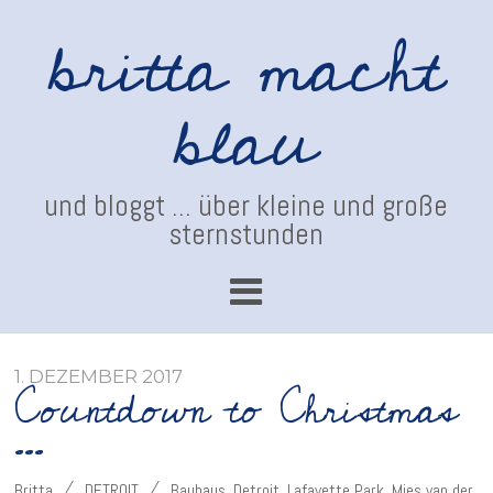
britta macht
blau
und bloggt ... über kleine und große
sternstunden
1. DEZEMBER 2017
Countdown to Christmas
…
Britta
DETROIT
Bauhaus
,
Detroit
,
Lafayette Park
,
Mies van der