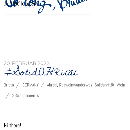
eine Weile leben.
20. FEBRUAR 2022
#SolidAHRität
Britta
GERMANY
Ahrtal
,
Rotweinwanderweg
,
Solidahrität
,
Wein
336 Comments
Hi there!